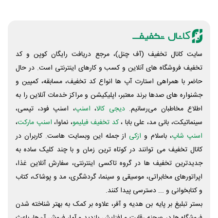
سایت کانال تخفیف (آف چنل)، مرجع دریافت رایگان کوپن و کد
تخفیف فروشگاه های آنلاین و کسب و‌ کارهای اینترنتی است. در حال
حاضر با همراهی استارت آپ ها انواع کد تخفیف، مسابقه، کمپین و
جشنواره های صدها برند معتبر، اپلیکیشن و مراکز خدمات آنلاین را به
اطلاع مخاطبان می‌رسانیم.
دیجی کالا
،
اسنپ
، اسنپ فود، تپسی،
سینماتیکت، بانی مد، علی‌ بابا ،
کد تخفیف فیلیمو
، نماوا،
اسنپ مارکت
،
اسنپ شاپ
، باسلام و
ازکی
از جمله این وبسایت ‌هاست. کاربران در
کانال تخفیف می توانند در کوتاه ترین زمان و با چند کلیک ساده به
جدیدترین تخفیف ها در گروه تاکسی اینترنتی، سفارش آنلاین غذا،
اپراتورهای مخابراتی، موسیقی و سینما، گردشگری، مد و پوشاک، کتاب
و کتابخوانی و ... دسترسی پیدا کنند.
بستر تبلیغ بر پایه بن هدیه و آفر، علاوه بر کمک به بهتر شناخته شدن
فروشگاه ها در صحنه رقابت و افزایش بازدید و آمار فروش آن‌ها، باعث