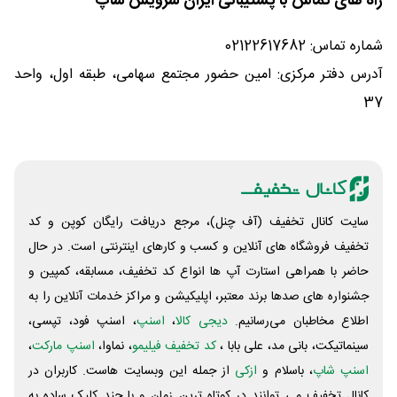
راه های تماس با پشتیبانی ایران سرویس شاپ
شماره تماس: 02122617682
آدرس دفتر مرکزی: امین حضور مجتمع سهامی، طبقه اول، واحد
37
سایت کانال تخفیف (آف چنل)، مرجع دریافت رایگان کوپن و کد
تخفیف فروشگاه های آنلاین و کسب و‌ کارهای اینترنتی است. در حال
حاضر با همراهی استارت آپ ها انواع کد تخفیف، مسابقه، کمپین و
جشنواره های صدها برند معتبر، اپلیکیشن و مراکز خدمات آنلاین را به
اطلاع مخاطبان می‌رسانیم.
دیجی کالا
،
اسنپ
، اسنپ فود، تپسی،
سینماتیکت، بانی مد، علی‌ بابا ،
کد تخفیف فیلیمو
، نماوا،
اسنپ مارکت
،
اسنپ شاپ
، باسلام و
ازکی
از جمله این وبسایت ‌هاست. کاربران در
کانال تخفیف می توانند در کوتاه ترین زمان و با چند کلیک ساده به