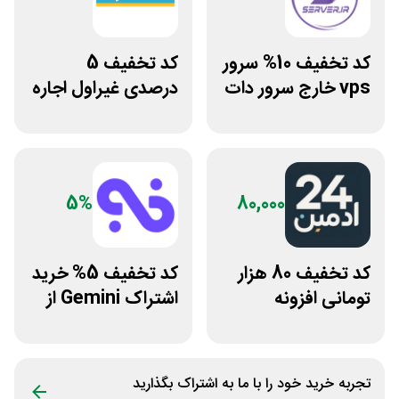
کد تخفیف 10% سرور
کد تخفیف 5
vps خارج سرور دات
درصدی غیراول اجاره
ای ار
خودرو سعادت رنت
5%
80,000
کد تخفیف 80 هزار
کد تخفیف 5% خرید
تومانی افزونه
اشتراک Gemini از
وردپرس ادمین 24
فراسیب
تجربه خرید خود را با ما به اشتراک بگذارید