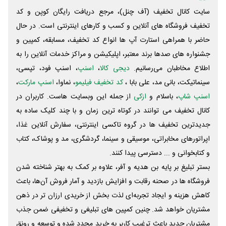
سایت کانال تخفیف (آف چنل)، مرجع دریافت رایگان کوپن و کد
تخفیف فروشگاه های آنلاین و کسب و‌ کارهای اینترنتی است. در حال
حاضر با همراهی استارت آپ ها انواع کد تخفیف، مسابقه، کمپین و
جشنواره های صدها برند معتبر، اپلیکیشن و مراکز خدمات آنلاین را به
اطلاع مخاطبان می‌رسانیم.
دیجی کالا
،
اسنپ
، اسنپ فود، تپسی،
سینماتیکت، بانی مد، علی‌ بابا ،
کد تخفیف فیلیمو
، نماوا،
اسنپ مارکت
،
اسنپ شاپ
، باسلام و
ازکی
از جمله این وبسایت ‌هاست. کاربران در
کانال تخفیف می توانند در کوتاه ترین زمان و با چند کلیک ساده به
جدیدترین تخفیف ها در گروه تاکسی اینترنتی، سفارش آنلاین غذا،
اپراتورهای مخابراتی، موسیقی و سینما، گردشگری، مد و پوشاک، کتاب
و کتابخوانی و ... دسترسی پیدا کنند.
بستر تبلیغ بر پایه بن هدیه و آفر، علاوه بر کمک به بهتر شناخته شدن
فروشگاه ها در صحنه رقابت و افزایش بازدید و آمار فروش آن‌ها، باعث
کاهش هزینه و ایجاد تجربه‌ای لذت بخش از خریدی ارزان تر در ذهن
مشتریان خواهد شد. چنین کمپین های تبلیغی و تخفیفی ضمن جذب
مشتریان جدید باعث ترغیب کاربر به خرید مجدد شده و توسعه و رونق