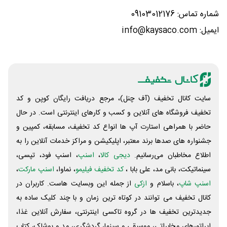
شماره تماس: 09103012176
ایمیل: info@kaysaco.com
سایت کانال تخفیف (آف چنل)، مرجع دریافت رایگان کوپن و کد
تخفیف فروشگاه های آنلاین و کسب و‌ کارهای اینترنتی است. در حال
حاضر با همراهی استارت آپ ها انواع کد تخفیف، مسابقه، کمپین و
جشنواره های صدها برند معتبر، اپلیکیشن و مراکز خدمات آنلاین را به
اطلاع مخاطبان می‌رسانیم.
دیجی کالا
،
اسنپ
، اسنپ فود، تپسی،
سینماتیکت، بانی مد، علی‌ بابا ،
کد تخفیف فیلیمو
، نماوا،
اسنپ مارکت
،
اسنپ شاپ
، باسلام و
ازکی
از جمله این وبسایت ‌هاست. کاربران در
کانال تخفیف می توانند در کوتاه ترین زمان و با چند کلیک ساده به
جدیدترین تخفیف ها در گروه تاکسی اینترنتی، سفارش آنلاین غذا،
اپراتورهای مخابراتی، موسیقی و سینما، گردشگری، مد و پوشاک، کتاب