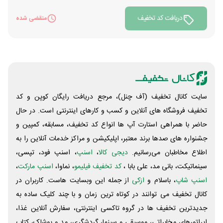
دریافت کد تخفیف
منقضی شده
سایت کانال تخفیف (آف چنل)، مرجع دریافت رایگان کوپن و کد
تخفیف فروشگاه های آنلاین و کسب و‌ کارهای اینترنتی است. در حال
حاضر با همراهی استارت آپ ها انواع کد تخفیف، مسابقه، کمپین و
جشنواره های صدها برند معتبر، اپلیکیشن و مراکز خدمات آنلاین را به
اطلاع مخاطبان می‌رسانیم.
دیجی کالا
،
اسنپ
، اسنپ فود، تپسی،
سینماتیکت، بانی مد، علی‌ بابا ،
کد تخفیف فیلیمو
، نماوا،
اسنپ مارکت
،
اسنپ شاپ
، باسلام و
ازکی
از جمله این وبسایت ‌هاست. کاربران در
کانال تخفیف می توانند در کوتاه ترین زمان و با چند کلیک ساده به
جدیدترین تخفیف ها در گروه تاکسی اینترنتی، سفارش آنلاین غذا،
اپراتورهای مخابراتی، موسیقی و سینما، گردشگری، مد و پوشاک، کتاب