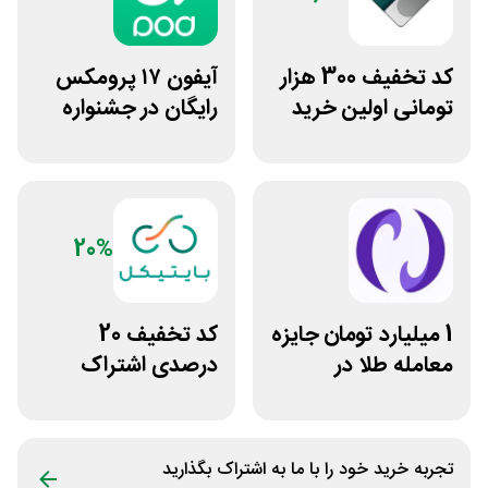
کد تخفیف 300 هزار
آیفون ۱۷ پرومکس
تومانی اولین خرید
رایگان در جشنواره
ساچمه نقره از
روی فرکانس شانس
سیلفام
ویپاد
20%
1 میلیارد تومان جایزه
کد تخفیف 20
معامله طلا در
درصدی اشتراک
نوبیتکس
هوش مصنوعی ترید
بایتیکل
تجربه خرید خود را با ما به اشتراک بگذارید