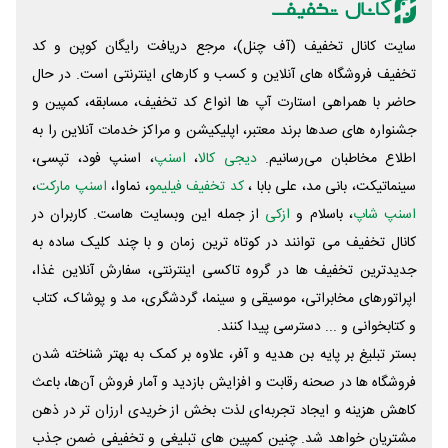
سایت کانال تخفیف (آف چنل)، مرجع دریافت رایگان کوپن و کد
تخفیف فروشگاه های آنلاین و کسب و‌ کارهای اینترنتی است. در حال
حاضر با همراهی استارت آپ ها انواع کد تخفیف، مسابقه، کمپین و
جشنواره های صدها برند معتبر، اپلیکیشن و مراکز خدمات آنلاین را به
اطلاع مخاطبان می‌رسانیم.
دیجی کالا
،
اسنپ
، اسنپ فود، تپسی،
سینماتیکت، بانی مد، علی‌ بابا ،
کد تخفیف فیلیمو
، نماوا،
اسنپ مارکت
،
اسنپ شاپ
، باسلام و
ازکی
از جمله این وبسایت ‌هاست. کاربران در
کانال تخفیف می توانند در کوتاه ترین زمان و با چند کلیک ساده به
جدیدترین تخفیف ها در گروه تاکسی اینترنتی، سفارش آنلاین غذا،
اپراتورهای مخابراتی، موسیقی و سینما، گردشگری، مد و پوشاک، کتاب
و کتابخوانی و ... دسترسی پیدا کنند.
بستر تبلیغ بر پایه بن هدیه و آفر، علاوه بر کمک به بهتر شناخته شدن
فروشگاه ها در صحنه رقابت و افزایش بازدید و آمار فروش آن‌ها، باعث
کاهش هزینه و ایجاد تجربه‌ای لذت بخش از خریدی ارزان تر در ذهن
مشتریان خواهد شد. چنین کمپین های تبلیغی و تخفیفی ضمن جذب