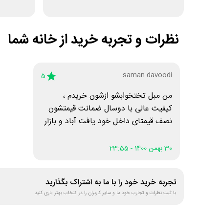
نظرات و تجربه خرید از
خانه شما
saman davoodi
5
من مبل تختخوابشو ازشون خریدم ،
کیفیت عالی با دوسال ضمانت قیمتشون
نصف قیمتای داخل خود یافت آباد و بازار
مبل هست ارسالشونم رایگانه ، واقعا عالی
بود
30 بهمن 1400 - 23:55
تجربه خرید خود را با ما به اشتراک بگذارید
با ثبت نظرات و تجارب خود ما و سایر کاربران را در انتخاب بهتر یاری کنید