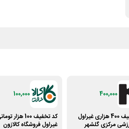
100,000
400,000
کد تخفیف 400 هزاری غیراول
کد تخفیف 100 هزار توما
رزشی مرکزی گلشهر
غیراول فروشگاه کالازون