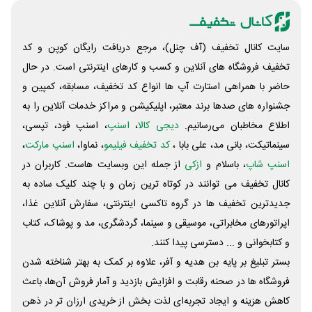
سایت کانال تخفیف (آف چنل)، مرجع دریافت رایگان کوپن و کد
تخفیف فروشگاه های آنلاین و کسب و‌ کارهای اینترنتی است. در حال
حاضر با همراهی استارت آپ ها انواع کد تخفیف، مسابقه، کمپین و
جشنواره های صدها برند معتبر، اپلیکیشن و مراکز خدمات آنلاین را به
اطلاع مخاطبان می‌رسانیم.
دیجی کالا
،
اسنپ
، اسنپ فود، تپسی،
سینماتیکت، بانی مد، علی‌ بابا ،
کد تخفیف فیلیمو
، نماوا،
اسنپ مارکت
،
اسنپ شاپ
، باسلام و
ازکی
از جمله این وبسایت ‌هاست. کاربران در
کانال تخفیف می توانند در کوتاه ترین زمان و با چند کلیک ساده به
جدیدترین تخفیف ها در گروه تاکسی اینترنتی، سفارش آنلاین غذا،
اپراتورهای مخابراتی، موسیقی و سینما، گردشگری، مد و پوشاک، کتاب
و کتابخوانی و ... دسترسی پیدا کنند.
بستر تبلیغ بر پایه بن هدیه و آفر، علاوه بر کمک به بهتر شناخته شدن
فروشگاه ها در صحنه رقابت و افزایش بازدید و آمار فروش آن‌ها، باعث
کاهش هزینه و ایجاد تجربه‌ای لذت بخش از خریدی ارزان تر در ذهن