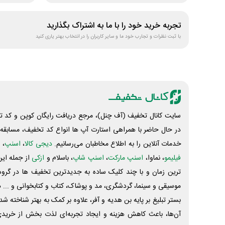
تجربه خرید خود را با ما به اشتراک بگذارید
با ثبت نظرات و تجارب خود ما و سایر کاربران را در انتخاب بهتر یاری کنید
سایت کانال تخفیف (آف چنل)، مرجع دریافت رایگان کوپن و کد تخ
در حال حاضر با همراهی استارت آپ ها انواع کد تخفیف، مسابقه، 
خدمات آنلاین را به اطلاع مخاطبان می‌رسانیم.
دیجی کالا
،
اسنپ
، 
فیلیمو
، نماوا،
اسنپ مارکت
،
اسنپ شاپ
، باسلام و
ازکی
از جمله این
ترین زمان و با چند کلیک ساده به جدیدترین تخفیف ها در گروه ت
موسیقی و سینما، گردشگری، مد و پوشاک، کتاب و کتابخوانی و ... 
بستر تبلیغ بر پایه بن هدیه و آفر، علاوه بر کمک به بهتر شناخته 
آن‌ها، باعث کاهش هزینه و ایجاد تجربه‌ای لذت بخش از خرید