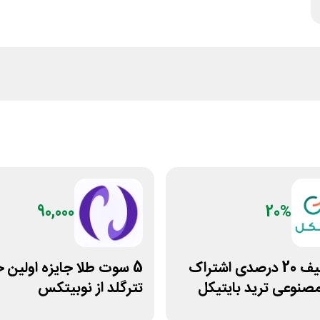
90,000
20%
کد تخفیف 20 درصدی اشتراک
5 سوت طلا جایزه اولین 
نوعی ترید بایتیکل
تترگلد از نوبیتکس