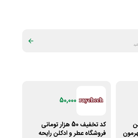
نید
50,000
لین
کد تخفیف 50 هزار تومانی
رمون
فروشگاه عطر و ادکلن رایحه