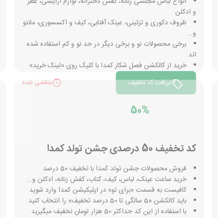
انواع لباس مجلسی زنانه، کفش دخترانه، لوازم آرایشی، عطر
و ادکلن
ظروف دکوری و تزئینی، عینک آفتابی، کیف و اکسسوری، مانتو
و...
برخی محصولات نو و برخی دیگر در حد نو و کم استفاده شده
اند
خرید از کالکشن فصل شکار کمدا با کلیک روی «لینک خرید»
دریافت کد تخفیف
منقضی شده
50%
کد تخفیف 50 درصدی جشن تولد کمدا
فروش محصولات جشن تولد کمدا با تخفیف 50 درصد
خرید ساعت عینک، لباس، کیف، کتاب، کفش زنانه، ادکلن و...
کافیست به قسمت «برای تو» در اپلیکیشن کمدا وارد شوید
باید کالکشن «5 سالگی تا 50 درصد تخفیف» را انتخاب کنید
با استفاده از این کد حداکثر 50 هزار تومان تخفیف میگیرید