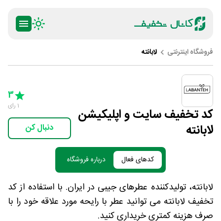
فروشگاه اینترنتی
لابانته
ty
5 Stars
4 Stars
3 Stars
2 Stars
1 Star
3
1
رای
کد تخفیف سایت و اپلیکیشن
لابانته
دنبال کن
کدهای فعال
درباره فروشگاه
لابانته، تولیدکننده عطرهای جیبی در ایران. با استفاده از کد
تخفیف لابانته می توانید عطر با رایحه مورد علاقه خود را با
صرف هزینه کمتری خریداری کنید.