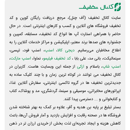
سایت کانال تخفیف (آف چنل)، مرجع دریافت رایگان کوپن و کد
تخفیف فروشگاه های آنلاین و کسب و‌ کارهای اینترنتی است. در حال
حاضر با همراهی استارت آپ ها انواع کد تخفیف، مسابقه، کمپین و
جشنواره های صدها برند معتبر، اپلیکیشن و مراکز خدمات آنلاین را به
اطلاع مخاطبان می‌رسانیم.
دیجی کالا
،
اسنپ
، اسنپ فود، تپسی،
سینماتیکت، بانی مد، علی‌ بابا ،
کد تخفیف فیلیمو
، نماوا،
اسنپ مارکت
،
اسنپ شاپ
، باسلام و
ازکی
از جمله این وبسایت ‌هاست. کاربران در
کانال تخفیف می توانند در کوتاه ترین زمان و با چند کلیک ساده به
جدیدترین تخفیف ها در گروه تاکسی اینترنتی، سفارش آنلاین غذا،
اپراتورهای مخابراتی، موسیقی و سینما، گردشگری، مد و پوشاک، کتاب
و کتابخوانی و ... دسترسی پیدا کنند.
بستر تبلیغ بر پایه بن هدیه و آفر، علاوه بر کمک به بهتر شناخته شدن
فروشگاه ها در صحنه رقابت و افزایش بازدید و آمار فروش آن‌ها، باعث
کاهش هزینه و ایجاد تجربه‌ای لذت بخش از خریدی ارزان تر در ذهن