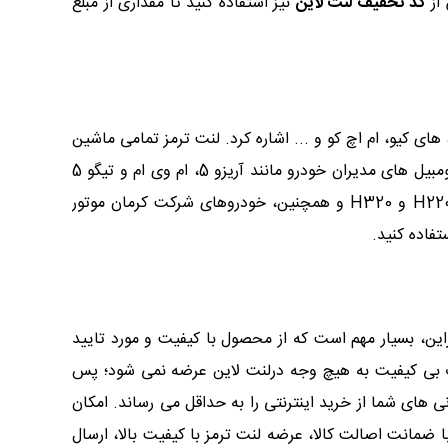
 از
کد تخفیف لنت لاین
نیز استفاده کنید تا مقداری از مبلغ
ت لاین از برند های معتبرو با کیفیت هستند .از جمله آنها میتوان به برندهای گلد، b.k.t، اچ پلاس، های کیو، ام اچ کو و ... اشاره کرد. لنت ترمز تمامی ماشین
های ایران خودرو از قبیل دنا، رانا، پیکان، روآ، آردی، سمند، اچ 30 کراس، پژو و وانت آریسان از این سایت قابل تهیه اند. برای اتومبیل های مدیران خودرو مانند آریزو 5، ام وی ام و تیگو 5
نیز می توانید به همین فروشگاه مراجعه کنید. لنت ترمز مورد نیاز برای ماشین های سایپا مثل تیبا، آریو، پراید، زانتیا، برلیانس H220 و H320 و همچنین، خودروهای شرکت کرمان موتور
این، بسیار مهم است که از محصول با کیفیت و مورد تایید
ات بی کیفیت به هیچ وجه درلنت لاین عرضه نمی شود؛ پس
نی های شما از خرید اینترنتی را به حداقل می رساند. امکان
ضمانت اصالت کالا، عرضه لنت ترمز با کیفیت بالا، ارسال