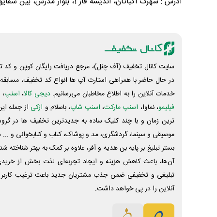
آدرس : شهرک اکباتان، اندیشه فاز 1، بلوار مدرس، بین شقایق 8 و 9، پلاک 64/12.
سایت کانال تخفیف (آف چنل)، مرجع دریافت رایگان کوپن و کد تخ
در حال حاضر با همراهی استارت آپ ها انواع کد تخفیف، مسابقه، 
خدمات آنلاین را به اطلاع مخاطبان می‌رسانیم.
دیجی کالا
،
اسنپ
، 
فیلیمو
، نماوا،
اسنپ مارکت
،
اسنپ شاپ
، باسلام و
ازکی
از جمله این
ترین زمان و با چند کلیک ساده به جدیدترین تخفیف ها در گروه ت
موسیقی و سینما، گردشگری، مد و پوشاک، کتاب و کتابخوانی و ... 
بستر تبلیغ بر پایه بن هدیه و آفر، علاوه بر کمک به بهتر شناخته 
آن‌ها، باعث کاهش هزینه و ایجاد تجربه‌ای لذت بخش از خرید
تبلیغی و تخفیفی ضمن جذب مشتریان جدید باعث ترغیب کاربر 
آنلاین را در پی خواهد داشت.