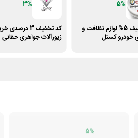
3%
5%
کد تخفیف 5% لوازم نظافت و
کد تخفیف 3 درصدی خر
ی خودرو کستل
زیورآلات جواهری حقانی
5%