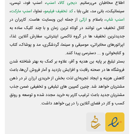
اطلاع مخاطبان می‌رسانیم.
دیجی کالا
،
اسنپ
، اسنپ فود، تپسی،
سینماتیکت، بانی مد، علی‌ بابا ،
کد تخفیف فیلیمو
، نماوا،
اسنپ مارکت
،
اسنپ شاپ
، باسلام و
ازکی
از جمله این وبسایت ‌هاست. کاربران در
کانال تخفیف می توانند در کوتاه ترین زمان و با چند کلیک ساده به
جدیدترین تخفیف ها در گروه تاکسی اینترنتی، سفارش آنلاین غذا،
اپراتورهای مخابراتی، موسیقی و سینما، گردشگری، مد و پوشاک، کتاب
و کتابخوانی و ... دسترسی پیدا کنند.
بستر تبلیغ بر پایه بن هدیه و آفر، علاوه بر کمک به بهتر شناخته شدن
فروشگاه ها در صحنه رقابت و افزایش بازدید و آمار فروش آن‌ها، باعث
کاهش هزینه و ایجاد تجربه‌ای لذت بخش از خریدی ارزان تر در ذهن
مشتریان خواهد شد. چنین کمپین های تبلیغی و تخفیفی ضمن جذب
مشتریان جدید باعث ترغیب کاربر به خرید مجدد شده و توسعه و رونق
کسب و کار در فضای آنلاین را در پی خواهد داشت.