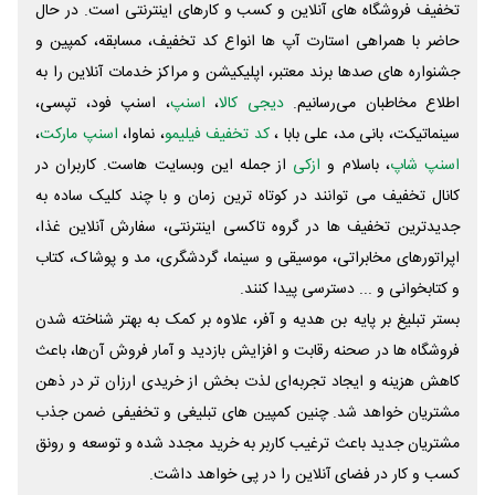
تخفیف فروشگاه های آنلاین و کسب و‌ کارهای اینترنتی است. در حال
حاضر با همراهی استارت آپ ها انواع کد تخفیف، مسابقه، کمپین و
جشنواره های صدها برند معتبر، اپلیکیشن و مراکز خدمات آنلاین را به
اطلاع مخاطبان می‌رسانیم.
دیجی کالا
،
اسنپ
، اسنپ فود، تپسی،
سینماتیکت، بانی مد، علی‌ بابا ،
کد تخفیف فیلیمو
، نماوا،
اسنپ مارکت
،
اسنپ شاپ
، باسلام و
ازکی
از جمله این وبسایت ‌هاست. کاربران در
کانال تخفیف می توانند در کوتاه ترین زمان و با چند کلیک ساده به
جدیدترین تخفیف ها در گروه تاکسی اینترنتی، سفارش آنلاین غذا،
اپراتورهای مخابراتی، موسیقی و سینما، گردشگری، مد و پوشاک، کتاب
و کتابخوانی و ... دسترسی پیدا کنند.
بستر تبلیغ بر پایه بن هدیه و آفر، علاوه بر کمک به بهتر شناخته شدن
فروشگاه ها در صحنه رقابت و افزایش بازدید و آمار فروش آن‌ها، باعث
کاهش هزینه و ایجاد تجربه‌ای لذت بخش از خریدی ارزان تر در ذهن
مشتریان خواهد شد. چنین کمپین های تبلیغی و تخفیفی ضمن جذب
مشتریان جدید باعث ترغیب کاربر به خرید مجدد شده و توسعه و رونق
کسب و کار در فضای آنلاین را در پی خواهد داشت.