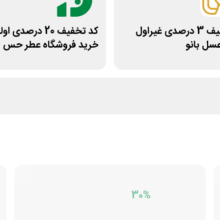
کد تخفیف 3 درصدی غیراول
کد تخفیف 20 درصدی ا
سل بانو
خرید فروشگاه عطر حس
30%