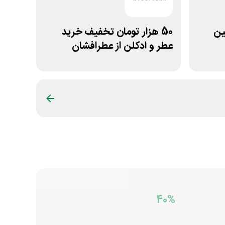
ولین
50 هزار تومان تخفیف خرید
عطر و ادکلن از عطرافشان
40%