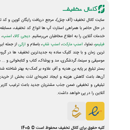
سایت کانال تخفیف (آف چنل)، مرجع دریافت رایگان کوپن و کد تخ
در حال حاضر با همراهی استارت آپ ها انواع کد تخفیف، مسابقه، 
خدمات آنلاین را به اطلاع مخاطبان می‌رسانیم.
دیجی کالا
،
اسنپ
، 
فیلیمو
، نماوا،
اسنپ مارکت
،
اسنپ شاپ
، باسلام و
ازکی
از جمله این
ترین زمان و با چند کلیک ساده به جدیدترین تخفیف ها در گروه ت
موسیقی و سینما، گردشگری، مد و پوشاک، کتاب و کتابخوانی و ... 
بستر تبلیغ بر پایه بن هدیه و آفر، علاوه بر کمک به بهتر شناخته 
آن‌ها، باعث کاهش هزینه و ایجاد تجربه‌ای لذت بخش از خرید
تبلیغی و تخفیفی ضمن جذب مشتریان جدید باعث ترغیب کاربر 
آنلاین را در پی خواهد داشت.
کلیه حقوق برای
کانال تخفیف
محفوظ است © 1405