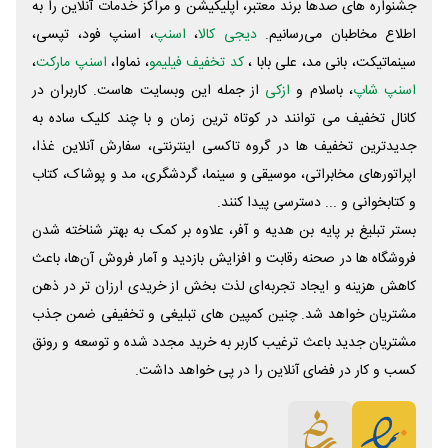
جشنواره های صدها برند معتبر، اپلیکیشن و مراکز خدمات آنلاین را به
اطلاع مخاطبان می‌رسانیم.
دیجی کالا
،
اسنپ
، اسنپ فود، تپسی،
سینماتیکت، بانی مد، علی‌ بابا ،
کد تخفیف فیلیمو
، نماوا،
اسنپ مارکت
،
اسنپ شاپ
، باسلام و
ازکی
از جمله این وبسایت ‌هاست. کاربران در
کانال تخفیف می توانند در کوتاه ترین زمان و با چند کلیک ساده به
جدیدترین تخفیف ها در گروه تاکسی اینترنتی، سفارش آنلاین غذا،
اپراتورهای مخابراتی، موسیقی و سینما، گردشگری، مد و پوشاک، کتاب
و کتابخوانی و ... دسترسی پیدا کنند.
بستر تبلیغ بر پایه بن هدیه و آفر، علاوه بر کمک به بهتر شناخته شدن
فروشگاه ها در صحنه رقابت و افزایش بازدید و آمار فروش آن‌ها، باعث
کاهش هزینه و ایجاد تجربه‌ای لذت بخش از خریدی ارزان تر در ذهن
مشتریان خواهد شد. چنین کمپین های تبلیغی و تخفیفی ضمن جذب
مشتریان جدید باعث ترغیب کاربر به خرید مجدد شده و توسعه و رونق
کسب و کار در فضای آنلاین را در پی خواهد داشت.