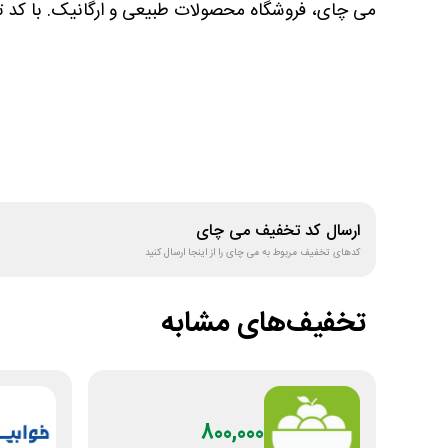
می چای، فروشگاه محصولات طبیعی و ارگانیک. با کد ت
ارسال کد تخفیف
می چای
کدهای تخفیف مربوط به
می چای
را از اینجا ارسال کنید
تخفیف‌های مشابه
800,000