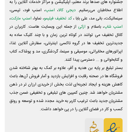
جشنواره های صدها برند معتبر، اپلیکیشن و مراکز خدمات آنلاین را به
اطلاع مخاطبان می‌رسانیم.
دیجی کالا
،
اسنپ
، اسنپ فود، تپسی،
سینماتیکت، بانی مد، علی‌ بابا ،
کد تخفیف فیلیمو
، نماوا،
اسنپ مارکت
،
اسنپ شاپ
، باسلام و
ازکی
از جمله این وبسایت ‌هاست. کاربران در
کانال تخفیف می توانند در کوتاه ترین زمان و با چند کلیک ساده به
جدیدترین تخفیف ها در گروه تاکسی اینترنتی، سفارش آنلاین غذا،
اپراتورهای مخابراتی، موسیقی و سینما، گردشگری، مد و پوشاک، کتاب
و کتابخوانی و ... دسترسی پیدا کنند.
بستر تبلیغ بر پایه بن هدیه و آفر، علاوه بر کمک به بهتر شناخته شدن
فروشگاه ها در صحنه رقابت و افزایش بازدید و آمار فروش آن‌ها، باعث
کاهش هزینه و ایجاد تجربه‌ای لذت بخش از خریدی ارزان تر در ذهن
مشتریان خواهد شد. چنین کمپین های تبلیغی و تخفیفی ضمن جذب
مشتریان جدید باعث ترغیب کاربر به خرید مجدد شده و توسعه و رونق
کسب و کار در فضای آنلاین را در پی خواهد داشت.