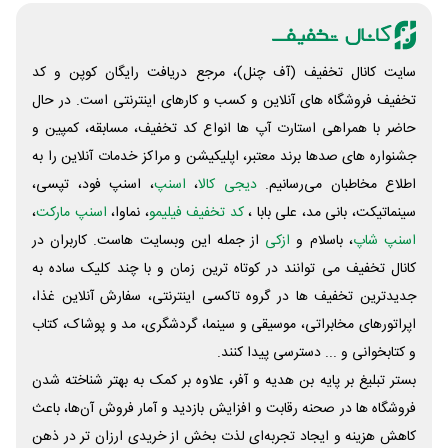
سایت کانال تخفیف (آف چنل)، مرجع دریافت رایگان کوپن و کد
تخفیف فروشگاه های آنلاین و کسب و‌ کارهای اینترنتی است. در حال
حاضر با همراهی استارت آپ ها انواع کد تخفیف، مسابقه، کمپین و
جشنواره های صدها برند معتبر، اپلیکیشن و مراکز خدمات آنلاین را به
اطلاع مخاطبان می‌رسانیم.
دیجی کالا
،
اسنپ
، اسنپ فود، تپسی،
سینماتیکت، بانی مد، علی‌ بابا ،
کد تخفیف فیلیمو
، نماوا،
اسنپ مارکت
،
اسنپ شاپ
، باسلام و
ازکی
از جمله این وبسایت ‌هاست. کاربران در
کانال تخفیف می توانند در کوتاه ترین زمان و با چند کلیک ساده به
جدیدترین تخفیف ها در گروه تاکسی اینترنتی، سفارش آنلاین غذا،
اپراتورهای مخابراتی، موسیقی و سینما، گردشگری، مد و پوشاک، کتاب
و کتابخوانی و ... دسترسی پیدا کنند.
بستر تبلیغ بر پایه بن هدیه و آفر، علاوه بر کمک به بهتر شناخته شدن
فروشگاه ها در صحنه رقابت و افزایش بازدید و آمار فروش آن‌ها، باعث
کاهش هزینه و ایجاد تجربه‌ای لذت بخش از خریدی ارزان تر در ذهن