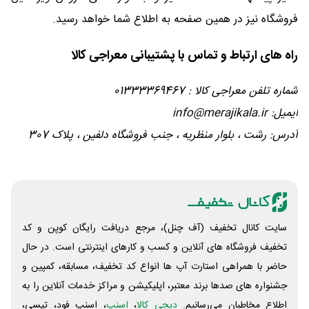
فروشگاه نیز در همین صفحه به اطلاع شما خواهد رسید.
راه های ارتباط و تماس با پشتیبانی معراجی کالا
شماره تلفن معراجی کالا : 01333369467
ایمیل: info@merajikala.ir
آدرس: رشت ، بلوار منظریه ، جنب فروشگاه دلفین ، پلاک 307
سایت کانال تخفیف (آف چنل)، مرجع دریافت رایگان کوپن و کد
تخفیف فروشگاه های آنلاین و کسب و‌ کارهای اینترنتی است. در حال
حاضر با همراهی استارت آپ ها انواع کد تخفیف، مسابقه، کمپین و
جشنواره های صدها برند معتبر، اپلیکیشن و مراکز خدمات آنلاین را به
اطلاع مخاطبان می‌رسانیم.
دیجی کالا
،
اسنپ
، اسنپ فود، تپسی،