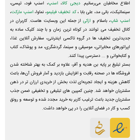
اطلاع مخاطبان می‌رسانیم.
دیجی کالا
،
اسنپ
، اسنپ فود، تپسی،
سینماتیکت، بانی مد، علی‌ بابا ،
کد تخفیف فیلیمو
، نماوا،
اسنپ مارکت
،
اسنپ شاپ
، باسلام و
ازکی
از جمله این وبسایت ‌هاست. کاربران در
کانال تخفیف می توانند در کوتاه ترین زمان و با چند کلیک ساده به
جدیدترین تخفیف ها در گروه تاکسی اینترنتی، سفارش آنلاین غذا،
اپراتورهای مخابراتی، موسیقی و سینما، گردشگری، مد و پوشاک، کتاب
و کتابخوانی و ... دسترسی پیدا کنند.
بستر تبلیغ بر پایه بن هدیه و آفر، علاوه بر کمک به بهتر شناخته شدن
فروشگاه ها در صحنه رقابت و افزایش بازدید و آمار فروش آن‌ها، باعث
کاهش هزینه و ایجاد تجربه‌ای لذت بخش از خریدی ارزان تر در ذهن
مشتریان خواهد شد. چنین کمپین های تبلیغی و تخفیفی ضمن جذب
مشتریان جدید باعث ترغیب کاربر به خرید مجدد شده و توسعه و رونق
کسب و کار در فضای آنلاین را در پی خواهد داشت.