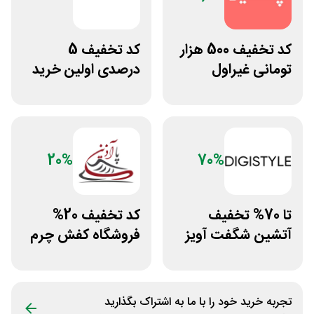
کد تخفیف 500 هزار
کد تخفیف 5
تومانی غیراول
درصدی اولین خرید
فروشگاه آنلاین
فروشگاه پوشاک
پادمیرا
شهرمون
20%
70%
تا 70% تخفیف
کد تخفیف 20%
آتشین شگفت آویز
فروشگاه کفش چرم
دیجی استایل
پاآذین
تجربه خرید خود را با ما به اشتراک بگذارید