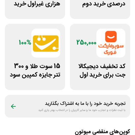
درصدی خرید دوم
هزاری غیراول خرید
فست فود عطاویچ
غذا آرف فیت
100%
250,000
کد تخفیف دیجیکالا
15 سوت طلا و 300
جت برای خرید اول
تتر جایزه کمپین سود
مشتری جدید
دو نفره تبدیل
تجربه خرید خود را با ما به اشتراک بگذارید
با ثبت نظرات و تجارب خود ما و سایر کاربران را در انتخاب بهتر یاری کنید
کوپن‌های منقضی
میوتون