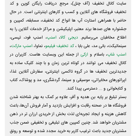
سایت کانال تخفیف (آف چنل)، مرجع دریافت رایگان کوپن و کد
تخفیف فروشگاه های آنلاین و کسب و‌ کارهای اینترنتی است. در حال
حاضر با همراهی استارت آپ ها انواع کد تخفیف، مسابقه، کمپین و
جشنواره های صدها برند معتبر، اپلیکیشن و مراکز خدمات آنلاین را به
اطلاع مخاطبان می‌رسانیم.
دیجی کالا
،
اسنپ
، اسنپ فود، تپسی،
سینماتیکت، بانی مد، علی‌ بابا ،
کد تخفیف فیلیمو
، نماوا،
اسنپ مارکت
،
اسنپ شاپ
، باسلام و
ازکی
از جمله این وبسایت ‌هاست. کاربران در
کانال تخفیف می توانند در کوتاه ترین زمان و با چند کلیک ساده به
جدیدترین تخفیف ها در گروه تاکسی اینترنتی، سفارش آنلاین غذا،
اپراتورهای مخابراتی، موسیقی و سینما، گردشگری، مد و پوشاک، کتاب
و کتابخوانی و ... دسترسی پیدا کنند.
بستر تبلیغ بر پایه بن هدیه و آفر، علاوه بر کمک به بهتر شناخته شدن
فروشگاه ها در صحنه رقابت و افزایش بازدید و آمار فروش آن‌ها، باعث
کاهش هزینه و ایجاد تجربه‌ای لذت بخش از خریدی ارزان تر در ذهن
مشتریان خواهد شد. چنین کمپین های تبلیغی و تخفیفی ضمن جذب
مشتریان جدید باعث ترغیب کاربر به خرید مجدد شده و توسعه و رونق