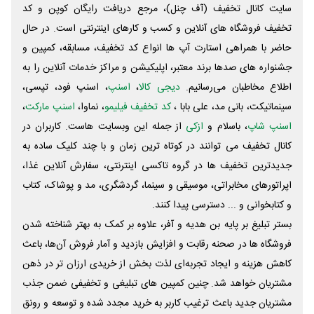
سایت کانال تخفیف (آف چنل)، مرجع دریافت رایگان کوپن و کد
تخفیف فروشگاه های آنلاین و کسب و‌ کارهای اینترنتی است. در حال
حاضر با همراهی استارت آپ ها انواع کد تخفیف، مسابقه، کمپین و
جشنواره های صدها برند معتبر، اپلیکیشن و مراکز خدمات آنلاین را به
اطلاع مخاطبان می‌رسانیم.
دیجی کالا
،
اسنپ
، اسنپ فود، تپسی،
سینماتیکت، بانی مد، علی‌ بابا ،
کد تخفیف فیلیمو
، نماوا،
اسنپ مارکت
،
اسنپ شاپ
، باسلام و
ازکی
از جمله این وبسایت ‌هاست. کاربران در
کانال تخفیف می توانند در کوتاه ترین زمان و با چند کلیک ساده به
جدیدترین تخفیف ها در گروه تاکسی اینترنتی، سفارش آنلاین غذا،
اپراتورهای مخابراتی، موسیقی و سینما، گردشگری، مد و پوشاک، کتاب
و کتابخوانی و ... دسترسی پیدا کنند.
بستر تبلیغ بر پایه بن هدیه و آفر، علاوه بر کمک به بهتر شناخته شدن
فروشگاه ها در صحنه رقابت و افزایش بازدید و آمار فروش آن‌ها، باعث
کاهش هزینه و ایجاد تجربه‌ای لذت بخش از خریدی ارزان تر در ذهن
مشتریان خواهد شد. چنین کمپین های تبلیغی و تخفیفی ضمن جذب
مشتریان جدید باعث ترغیب کاربر به خرید مجدد شده و توسعه و رونق