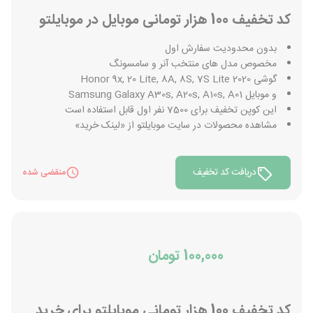
کد تخفیف 100 هزار تومانی موبایل در موبایلتو
بدون محدودیت سفارش اول
مخصوص مدل های منتخب آنر و سامسونگ
گوشی Honor 9x, 20 Lite, 8A, 8S, 7S Lite 2020
و موبایل Samsung Galaxy A30s, A20s, A10s, A01
این کوپن تخفیف برای 7500 نفر اول قابل استفاده است
مشاهده محصولات در سایت موبایلتو از «لینک خرید»
دریافت کد تخفیف
منقضی شده
100,000 تومان
کد تخفیف 100 هزار تومانی موبایلتو برای خرید