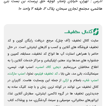
آدرس : تهران، خیابان پامنار، کوچه حق پرست، بن بست بنی
هاشمی، مجتمع تجاری سبحان، پلاک 2، طبقه 2 واحد 10
سایت کانال تخفیف (آف چنل)، مرجع دریافت رایگان کوپن و کد
تخفیف فروشگاه های آنلاین و کسب و‌ کارهای اینترنتی است. در حال
حاضر با همراهی استارت آپ ها انواع کد تخفیف، مسابقه، کمپین و
جشنواره های صدها برند معتبر، اپلیکیشن و مراکز خدمات آنلاین را به
اطلاع مخاطبان می‌رسانیم.
دیجی کالا
،
اسنپ
، اسنپ فود، تپسی،
سینماتیکت، بانی مد، علی‌ بابا ،
کد تخفیف فیلیمو
، نماوا،
اسنپ مارکت
،
اسنپ شاپ
، باسلام و
ازکی
از جمله این وبسایت ‌هاست. کاربران در
کانال تخفیف می توانند در کوتاه ترین زمان و با چند کلیک ساده به
جدیدترین تخفیف ها در گروه تاکسی اینترنتی، سفارش آنلاین غذا،
اپراتورهای مخابراتی، موسیقی و سینما، گردشگری، مد و پوشاک، کتاب