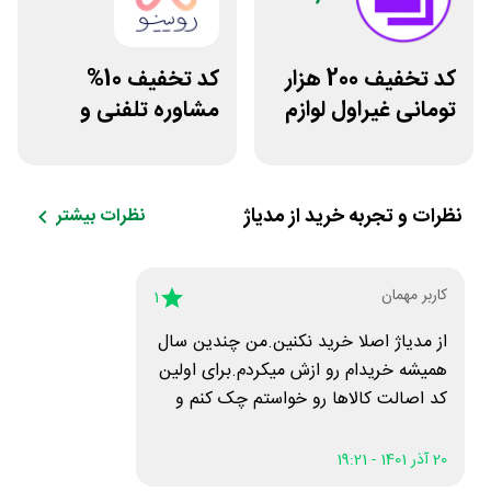
کد تخفیف 200 هزار
کد تخفیف 10%
تومانی غیراول لوازم
مشاوره تلفنی و
آرایشی لیاتیم شاپ
متنی با پزشک
رویینو
نظرات و تجربه خرید از
مدیاژ
نظرات بیشتر
کاربر مهمان
1
از مدیاژ اصلا خرید نکنین.من چندین سال
همیشه خریدام رو ازش میکردم.برای اولین
کد اصالت کالاها رو خواستم چک کنم و
دیدم تقلبیه.انقدر وقیحن که کالای تقلبی
رو با قیمت کالای اصل تو پاچه مردم
20 آذر 1401 - 19:21
میکنن👎🏼👎🏼👎🏼