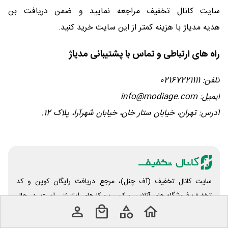
سایت کانال تخفیف مراجعه نمایید و ضمن دریافت بن
هدیه مدیاژ با هزینه کمتر از این سایت خرید کنید.
راه‌ های ارتباطی و تماس با پشتیبانی مدیاژ
تلفن: 02167221111
ایمیل: info@modiage.com
آدرس: تهران، خیابان ستار خان، خیابان شهرآرا، پلاک 12.
سایت کانال تخفیف (آف چنل)، مرجع دریافت رایگان کوپن و کد
تخفیف فروشگاه های آنلاین و کسب و‌ کارهای اینترنتی است. در حال
حاضر با همراهی استارت آپ ها انواع کد تخفیف، مسابقه، کمپین و
جشنواره های صدها برند معتبر، اپلیکیشن و مراکز خدمات آنلاین را به