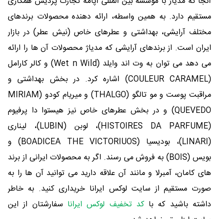
آنجا که مدیاژ با موسسه بین المللی آپامه تجارت پردیس همکاری
مستقیم دارد. به همین واسطه، ارائه دهنده محصولات برندهای
مختلف آرایشی، بهداشتی و عطرهای خاص (نیش عطر) در بازار
ایران است. از برندهای آرایشی که مدیاژ محصولات آن ها را ارائه
می دهد می توان به وت اند وایلد (Wet n Wild) و کالر کارامل
(COULEUR CARAMEL) اشاره کرد. در بخش بهداشتی و
مراقبت پوست و مو تالگو (THALGO) و میریام کودو (MIRIAM
QUEVEDO) و در بخش عطرهای خاص نیز هیستوا دا پرفیوم
(HISTOIRES DA PARFUME)، لوبن (LUBIN)، لیناری
(LINARI)، بودیسیا (BOADICEA THE VICTORIUOS) و
بویس (BOIS) به فروش می رسند. اگر به محصولات ایرانی از برند
های کامان، آمبرلا و مانند آن علاقه دارید می توانید آن ها را به
صورت مستقیم از سایت لوکس ایرانا خریداری کنید. به خاطر
داشته باشید که با
کد تخفیف لوکس ایرانا
سفارشتان از این