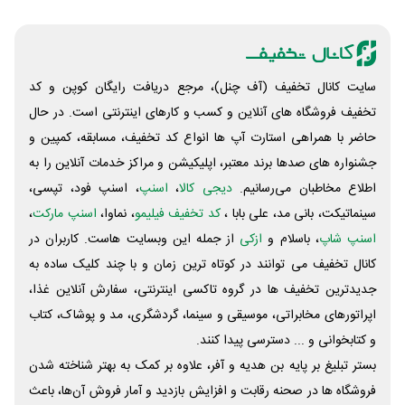
سایت کانال تخفیف (آف چنل)، مرجع دریافت رایگان کوپن و کد
تخفیف فروشگاه های آنلاین و کسب و‌ کارهای اینترنتی است. در حال
حاضر با همراهی استارت آپ ها انواع کد تخفیف، مسابقه، کمپین و
جشنواره های صدها برند معتبر، اپلیکیشن و مراکز خدمات آنلاین را به
اطلاع مخاطبان می‌رسانیم.
دیجی کالا
،
اسنپ
، اسنپ فود، تپسی،
سینماتیکت، بانی مد، علی‌ بابا ،
کد تخفیف فیلیمو
، نماوا،
اسنپ مارکت
،
اسنپ شاپ
، باسلام و
ازکی
از جمله این وبسایت ‌هاست. کاربران در
کانال تخفیف می توانند در کوتاه ترین زمان و با چند کلیک ساده به
جدیدترین تخفیف ها در گروه تاکسی اینترنتی، سفارش آنلاین غذا،
اپراتورهای مخابراتی، موسیقی و سینما، گردشگری، مد و پوشاک، کتاب
و کتابخوانی و ... دسترسی پیدا کنند.
بستر تبلیغ بر پایه بن هدیه و آفر، علاوه بر کمک به بهتر شناخته شدن
فروشگاه ها در صحنه رقابت و افزایش بازدید و آمار فروش آن‌ها، باعث