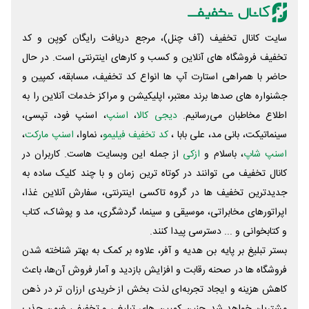
سایت کانال تخفیف (آف چنل)، مرجع دریافت رایگان کوپن و کد
تخفیف فروشگاه های آنلاین و کسب و‌ کارهای اینترنتی است. در حال
حاضر با همراهی استارت آپ ها انواع کد تخفیف، مسابقه، کمپین و
جشنواره های صدها برند معتبر، اپلیکیشن و مراکز خدمات آنلاین را به
اطلاع مخاطبان می‌رسانیم.
دیجی کالا
،
اسنپ
، اسنپ فود، تپسی،
سینماتیکت، بانی مد، علی‌ بابا ،
کد تخفیف فیلیمو
، نماوا،
اسنپ مارکت
،
اسنپ شاپ
، باسلام و
ازکی
از جمله این وبسایت ‌هاست. کاربران در
کانال تخفیف می توانند در کوتاه ترین زمان و با چند کلیک ساده به
جدیدترین تخفیف ها در گروه تاکسی اینترنتی، سفارش آنلاین غذا،
اپراتورهای مخابراتی، موسیقی و سینما، گردشگری، مد و پوشاک، کتاب
و کتابخوانی و ... دسترسی پیدا کنند.
بستر تبلیغ بر پایه بن هدیه و آفر، علاوه بر کمک به بهتر شناخته شدن
فروشگاه ها در صحنه رقابت و افزایش بازدید و آمار فروش آن‌ها، باعث
کاهش هزینه و ایجاد تجربه‌ای لذت بخش از خریدی ارزان تر در ذهن