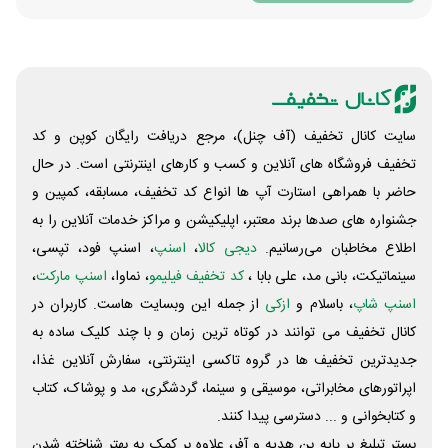
سایت کانال تخفیف (آف چنل)، مرجع دریافت رایگان کوپن و کد
تخفیف فروشگاه های آنلاین و کسب و‌ کارهای اینترنتی است. در حال
حاضر با همراهی استارت آپ ها انواع کد تخفیف، مسابقه، کمپین و
جشنواره های صدها برند معتبر، اپلیکیشن و مراکز خدمات آنلاین را به
اطلاع مخاطبان می‌رسانیم.
دیجی کالا
،
اسنپ
، اسنپ فود، تپسی،
سینماتیکت، بانی مد، علی‌ بابا ،
کد تخفیف فیلیمو
، نماوا،
اسنپ مارکت
،
اسنپ شاپ
، باسلام و
ازکی
از جمله این وبسایت ‌هاست. کاربران در
کانال تخفیف می توانند در کوتاه ترین زمان و با چند کلیک ساده به
جدیدترین تخفیف ها در گروه تاکسی اینترنتی، سفارش آنلاین غذا،
اپراتورهای مخابراتی، موسیقی و سینما، گردشگری، مد و پوشاک، کتاب
و کتابخوانی و ... دسترسی پیدا کنند.
بستر تبلیغ بر پایه بن هدیه و آفر، علاوه بر کمک به بهتر شناخته شدن