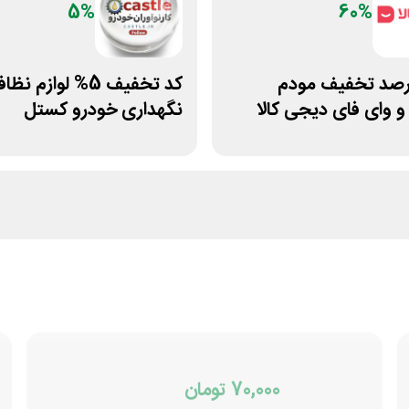
5%
60%
60 درصد تخفیف مودم
کد تخفیف 5% لوازم 
نگهداری خودرو کستل
70,000 تومان