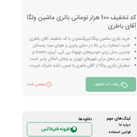
کد تخفیف 100 هزار تومانی باتری ماشین ولگا
آقای باطری
خرید باتری ماشین ولگا نیروگستران با کد تخفیف آقای باطری
قدرت استارت زدن بالا در دمای پایین و هوای سرد زمستان
چندین مدل برای خودروهای تویوتا، پی کی، آریزو، mvm و..
نصب در محل برای شهرهای تهران و زنجان امکان پذیر است
سفارش باتری ولگا از آقای باطری با لمس دکمه »لینک خرید«
دریافت کد تخفیف
منقضی شده
لینک‌های مهم
دانلود‌ها
درباره ما
افزونه فایرفاکس
قوانین استفاده