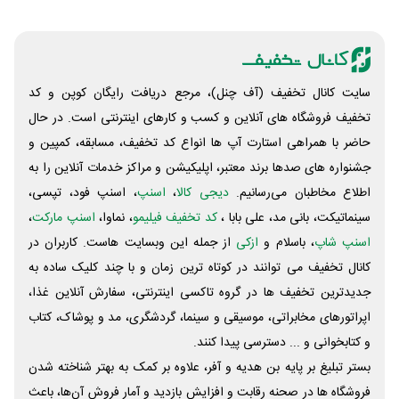
سایت کانال تخفیف (آف چنل)، مرجع دریافت رایگان کوپن و کد
تخفیف فروشگاه های آنلاین و کسب و‌ کارهای اینترنتی است. در حال
حاضر با همراهی استارت آپ ها انواع کد تخفیف، مسابقه، کمپین و
جشنواره های صدها برند معتبر، اپلیکیشن و مراکز خدمات آنلاین را به
اطلاع مخاطبان می‌رسانیم.
دیجی کالا
،
اسنپ
، اسنپ فود، تپسی،
سینماتیکت، بانی مد، علی‌ بابا ،
کد تخفیف فیلیمو
، نماوا،
اسنپ مارکت
،
اسنپ شاپ
، باسلام و
ازکی
از جمله این وبسایت ‌هاست. کاربران در
کانال تخفیف می توانند در کوتاه ترین زمان و با چند کلیک ساده به
جدیدترین تخفیف ها در گروه تاکسی اینترنتی، سفارش آنلاین غذا،
اپراتورهای مخابراتی، موسیقی و سینما، گردشگری، مد و پوشاک، کتاب
و کتابخوانی و ... دسترسی پیدا کنند.
بستر تبلیغ بر پایه بن هدیه و آفر، علاوه بر کمک به بهتر شناخته شدن
فروشگاه ها در صحنه رقابت و افزایش بازدید و آمار فروش آن‌ها، باعث