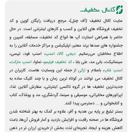
سایت کانال تخفیف (آف چنل)، مرجع دریافت رایگان کوپن و کد
تخفیف فروشگاه های آنلاین و کسب و‌ کارهای اینترنتی است. در حال
حاضر با همراهی استارت آپ ها انواع کد تخفیف، مسابقه، کمپین و
جشنواره های صدها برند معتبر، اپلیکیشن و مراکز خدمات آنلاین را به
اطلاع مخاطبان می‌رسانیم.
دیجی کالا
،
اسنپ
، اسنپ فود، تپسی،
سینماتیکت، بانی مد، علی‌ بابا ،
کد تخفیف فیلیمو
، نماوا،
اسنپ مارکت
،
اسنپ شاپ
، باسلام و
ازکی
از جمله این وبسایت ‌هاست. کاربران در
کانال تخفیف می توانند در کوتاه ترین زمان و با چند کلیک ساده به
جدیدترین تخفیف ها در گروه تاکسی اینترنتی، سفارش آنلاین غذا،
اپراتورهای مخابراتی، موسیقی و سینما، گردشگری، مد و پوشاک، کتاب
و کتابخوانی و ... دسترسی پیدا کنند.
بستر تبلیغ بر پایه بن هدیه و آفر، علاوه بر کمک به بهتر شناخته شدن
فروشگاه ها در صحنه رقابت و افزایش بازدید و آمار فروش آن‌ها، باعث
کاهش هزینه و ایجاد تجربه‌ای لذت بخش از خریدی ارزان تر در ذهن