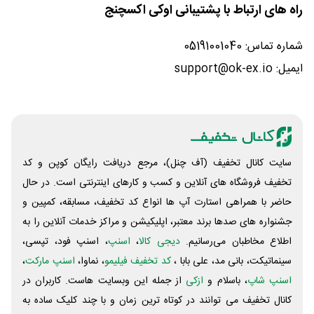
راه های ارتباط با پشتیبانی اوکی اکسچنج
شماره تماس: 05191001040
ایمیل: support@ok-ex.io
سایت کانال تخفیف (آف چنل)، مرجع دریافت رایگان کوپن و کد
تخفیف فروشگاه های آنلاین و کسب و‌ کارهای اینترنتی است. در حال
حاضر با همراهی استارت آپ ها انواع کد تخفیف، مسابقه، کمپین و
جشنواره های صدها برند معتبر، اپلیکیشن و مراکز خدمات آنلاین را به
اطلاع مخاطبان می‌رسانیم.
دیجی کالا
،
اسنپ
، اسنپ فود، تپسی،
سینماتیکت، بانی مد، علی‌ بابا ،
کد تخفیف فیلیمو
، نماوا،
اسنپ مارکت
،
اسنپ شاپ
، باسلام و
ازکی
از جمله این وبسایت ‌هاست. کاربران در
کانال تخفیف می توانند در کوتاه ترین زمان و با چند کلیک ساده به