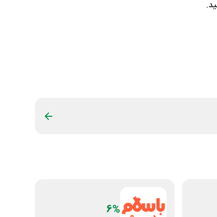
د.
6%