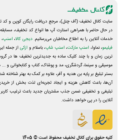
سایت کانال تخفیف (آف چنل)، مرجع دریافت رایگان کوپن و کد تخ
در حال حاضر با همراهی استارت آپ ها انواع کد تخفیف، مسابقه، 
خدمات آنلاین را به اطلاع مخاطبان می‌رسانیم.
دیجی کالا
،
اسنپ
، 
فیلیمو
، نماوا،
اسنپ مارکت
،
اسنپ شاپ
، باسلام و
ازکی
از جمله این
ترین زمان و با چند کلیک ساده به جدیدترین تخفیف ها در گروه ت
موسیقی و سینما، گردشگری، مد و پوشاک، کتاب و کتابخوانی و ... 
بستر تبلیغ بر پایه بن هدیه و آفر، علاوه بر کمک به بهتر شناخته 
آن‌ها، باعث کاهش هزینه و ایجاد تجربه‌ای لذت بخش از خرید
تبلیغی و تخفیفی ضمن جذب مشتریان جدید باعث ترغیب کاربر 
آنلاین را در پی خواهد داشت.
کلیه حقوق برای
کانال تخفیف
محفوظ است © 1405