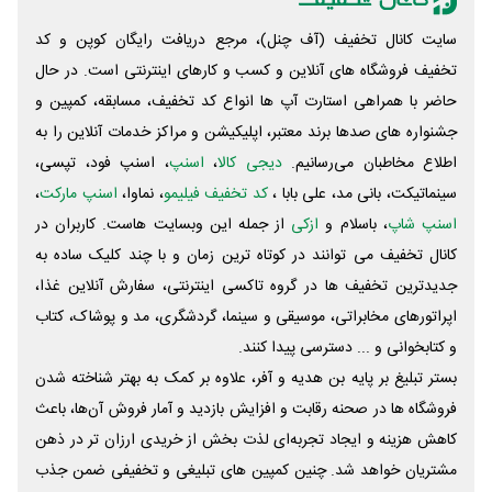
سایت کانال تخفیف (آف چنل)، مرجع دریافت رایگان کوپن و کد
تخفیف فروشگاه های آنلاین و کسب و‌ کارهای اینترنتی است. در حال
حاضر با همراهی استارت آپ ها انواع کد تخفیف، مسابقه، کمپین و
جشنواره های صدها برند معتبر، اپلیکیشن و مراکز خدمات آنلاین را به
اطلاع مخاطبان می‌رسانیم.
دیجی کالا
،
اسنپ
، اسنپ فود، تپسی،
سینماتیکت، بانی مد، علی‌ بابا ،
کد تخفیف فیلیمو
، نماوا،
اسنپ مارکت
،
اسنپ شاپ
، باسلام و
ازکی
از جمله این وبسایت ‌هاست. کاربران در
کانال تخفیف می توانند در کوتاه ترین زمان و با چند کلیک ساده به
جدیدترین تخفیف ها در گروه تاکسی اینترنتی، سفارش آنلاین غذا،
اپراتورهای مخابراتی، موسیقی و سینما، گردشگری، مد و پوشاک، کتاب
و کتابخوانی و ... دسترسی پیدا کنند.
بستر تبلیغ بر پایه بن هدیه و آفر، علاوه بر کمک به بهتر شناخته شدن
فروشگاه ها در صحنه رقابت و افزایش بازدید و آمار فروش آن‌ها، باعث
کاهش هزینه و ایجاد تجربه‌ای لذت بخش از خریدی ارزان تر در ذهن
مشتریان خواهد شد. چنین کمپین های تبلیغی و تخفیفی ضمن جذب