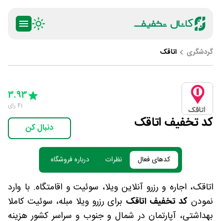
گردشگری
اتاقک
ty
5 Stars
4 Stars
3 Stars
2 Stars
1 Star
3.93
41
رای
کد تخفیف اتاقک
دنبال کن
کدهای فعال
نظرات
درباره فروشگاه
اتاقک، اجاره و رزرو آنلاین ویلا، سوئیت و اقامتگاه. با وارد
نمودن
کد تخفیف اتاقک
برای رزرو ویلا مبله، سوئیت کاملا
بهداشتی، آپارتمان در شمال و جنوب و سراسر کشور هزینه