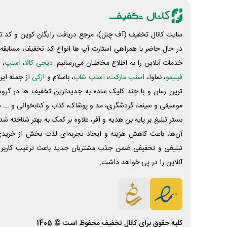
سایت کانال تخفیف (آف چنل)، مرجع دریافت رایگان کوپن و کد تخ
در حال حاضر با همراهی استارت آپ ها انواع کد تخفیف، مسابقه، 
خدمات آنلاین را به اطلاع مخاطبان می‌رسانیم.
دیجی کالا
،
اسنپ
، 
فیلیمو
، نماوا،
اسنپ مارکت
،
اسنپ شاپ
، باسلام و
ازکی
از جمله این
ترین زمان و با چند کلیک ساده به جدیدترین تخفیف ها در گروه ت
موسیقی و سینما، گردشگری، مد و پوشاک، کتاب و کتابخوانی و ... 
بستر تبلیغ بر پایه بن هدیه و آفر، علاوه بر کمک به بهتر شناخته 
آن‌ها، باعث کاهش هزینه و ایجاد تجربه‌ای لذت بخش از خرید
تبلیغی و تخفیفی ضمن جذب مشتریان جدید باعث ترغیب کاربر 
آنلاین را در پی خواهد داشت.
کلیه حقوق برای
کانال تخفیف
محفوظ است © 1405