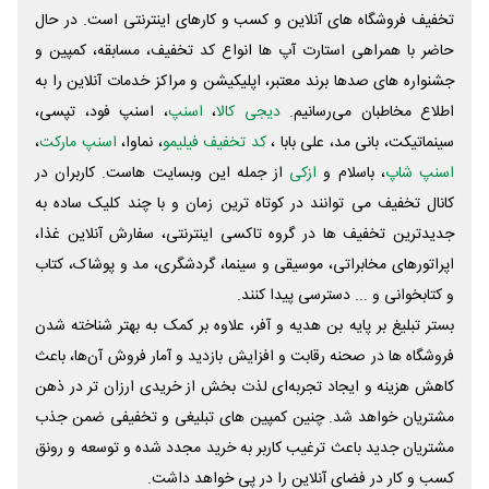
تخفیف فروشگاه های آنلاین و کسب و‌ کارهای اینترنتی است. در حال
حاضر با همراهی استارت آپ ها انواع کد تخفیف، مسابقه، کمپین و
جشنواره های صدها برند معتبر، اپلیکیشن و مراکز خدمات آنلاین را به
اطلاع مخاطبان می‌رسانیم.
دیجی کالا
،
اسنپ
، اسنپ فود، تپسی،
سینماتیکت، بانی مد، علی‌ بابا ،
کد تخفیف فیلیمو
، نماوا،
اسنپ مارکت
،
اسنپ شاپ
، باسلام و
ازکی
از جمله این وبسایت ‌هاست. کاربران در
کانال تخفیف می توانند در کوتاه ترین زمان و با چند کلیک ساده به
جدیدترین تخفیف ها در گروه تاکسی اینترنتی، سفارش آنلاین غذا،
اپراتورهای مخابراتی، موسیقی و سینما، گردشگری، مد و پوشاک، کتاب
و کتابخوانی و ... دسترسی پیدا کنند.
بستر تبلیغ بر پایه بن هدیه و آفر، علاوه بر کمک به بهتر شناخته شدن
فروشگاه ها در صحنه رقابت و افزایش بازدید و آمار فروش آن‌ها، باعث
کاهش هزینه و ایجاد تجربه‌ای لذت بخش از خریدی ارزان تر در ذهن
مشتریان خواهد شد. چنین کمپین های تبلیغی و تخفیفی ضمن جذب
مشتریان جدید باعث ترغیب کاربر به خرید مجدد شده و توسعه و رونق
کسب و کار در فضای آنلاین را در پی خواهد داشت.