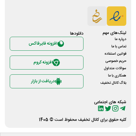
لینک‌های مهم
دانلود‌ها
درباره ما
افزونه فایرفاکس
تماس با ما
قوانین استفاده
حریم خصوصی
افزونه کروم
سوالات متداول
همکاری با ما
دریافت از بازار
بلاگ کانال تخفیف
شبکه های اجتماعی
کلیه حقوق برای
کانال تخفیف
محفوظ است © 1405