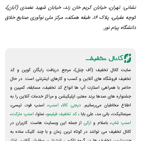
نشانی: تهران، خیابان کریم خان زند، خیابان شهید عضدی (آبان)،
کوچه عقیلی، پلاک ۱۶، طبقه همکف، مرکز ملی نوآوری صنایع خلاق
دانشگاه پیام نور.
سایت کانال تخفیف (آف چنل)، مرجع دریافت رایگان کوپن و کد
تخفیف فروشگاه های آنلاین و کسب و‌ کارهای اینترنتی است. در حال
حاضر با همراهی استارت آپ ها انواع کد تخفیف، مسابقه، کمپین و
جشنواره های صدها برند معتبر، اپلیکیشن و مراکز خدمات آنلاین را به
اطلاع مخاطبان می‌رسانیم.
دیجی کالا
،
اسنپ
، اسنپ فود، تپسی،
سینماتیکت، بانی مد، علی‌ بابا ،
کد تخفیف فیلیمو
، نماوا،
اسنپ مارکت
،
اسنپ شاپ
، باسلام و
ازکی
از جمله این وبسایت ‌هاست. کاربران در
کانال تخفیف می توانند در کوتاه ترین زمان و با چند کلیک ساده به
جدیدترین تخفیف ها در گروه تاکسی اینترنتی، سفارش آنلاین غذا،