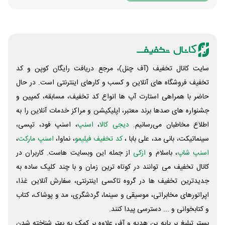
سایت کانال تخفیف (آف چنل)، مرجع دریافت رایگان کوپن و کد
تخفیف فروشگاه های آنلاین و کسب و‌ کارهای اینترنتی است. در حال
حاضر با همراهی استارت آپ ها انواع کد تخفیف، مسابقه، کمپین و
جشنواره های صدها برند معتبر، اپلیکیشن و مراکز خدمات آنلاین را به
اطلاع مخاطبان می‌رسانیم.
دیجی کالا
،
اسنپ
، اسنپ فود، تپسی،
سینماتیکت، بانی مد، علی‌ بابا ،
کد تخفیف فیلیمو
، نماوا،
اسنپ مارکت
،
اسنپ شاپ
، باسلام و
ازکی
از جمله این وبسایت ‌هاست. کاربران در
کانال تخفیف می توانند در کوتاه ترین زمان و با چند کلیک ساده به
جدیدترین تخفیف ها در گروه تاکسی اینترنتی، سفارش آنلاین غذا،
اپراتورهای مخابراتی، موسیقی و سینما، گردشگری، مد و پوشاک، کتاب
و کتابخوانی و ... دسترسی پیدا کنند.
بستر تبلیغ بر پایه بن هدیه و آفر، علاوه بر کمک به بهتر شناخته شدن