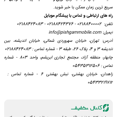
سریع ترین زمان ممکن با خبر شوید.
راه‌ های ارتباطی و تماس با پیشگام موبایل
تلفن: 02188400002 - 02188424376 - 02188424083
ایمیل: info@pishgammobile.com
آدرس: تهران، خیابان سهروردی شمالی، خیابان اندیشه، بین
اندیشه 3 و 4، پلاک 26، طبقه 3 - شماره تماس : 02188424083
چابهار، منطقه آزاد، مجتمع تجاری ابریشم، واحد 803 - شماره
تماس : 05435312506
زاهدان، خیابان بهشتی، نبش بهشتی 6 - شماره تماس :
05433219712