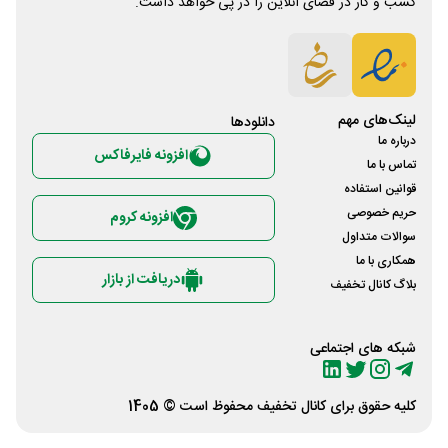
کسب و کار در فضای آنلاین را در پی خواهد داشت.
لینک‌های مهم
دانلود‌ها
درباره ما
افزونه فایرفاکس
تماس با ما
قوانین استفاده
حریم خصوصی
افزونه کروم
سوالات متداول
همکاری با ما
دریافت از بازار
بلاگ کانال تخفیف
شبکه های اجتماعی
کلیه حقوق برای
کانال تخفیف
محفوظ است © 1405