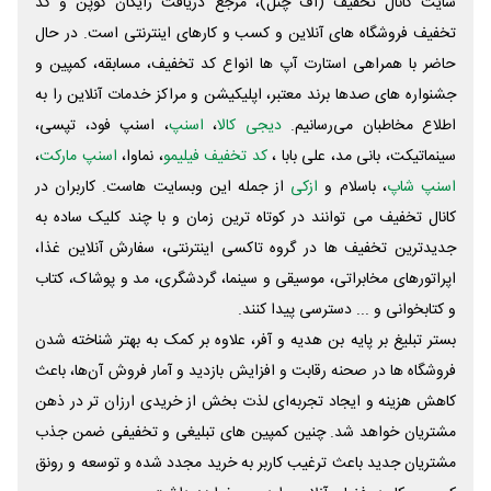
سایت کانال تخفیف (آف چنل)، مرجع دریافت رایگان کوپن و کد
تخفیف فروشگاه های آنلاین و کسب و‌ کارهای اینترنتی است. در حال
حاضر با همراهی استارت آپ ها انواع کد تخفیف، مسابقه، کمپین و
جشنواره های صدها برند معتبر، اپلیکیشن و مراکز خدمات آنلاین را به
اطلاع مخاطبان می‌رسانیم.
دیجی کالا
،
اسنپ
، اسنپ فود، تپسی،
سینماتیکت، بانی مد، علی‌ بابا ،
کد تخفیف فیلیمو
، نماوا،
اسنپ مارکت
،
اسنپ شاپ
، باسلام و
ازکی
از جمله این وبسایت ‌هاست. کاربران در
کانال تخفیف می توانند در کوتاه ترین زمان و با چند کلیک ساده به
جدیدترین تخفیف ها در گروه تاکسی اینترنتی، سفارش آنلاین غذا،
اپراتورهای مخابراتی، موسیقی و سینما، گردشگری، مد و پوشاک، کتاب
و کتابخوانی و ... دسترسی پیدا کنند.
بستر تبلیغ بر پایه بن هدیه و آفر، علاوه بر کمک به بهتر شناخته شدن
فروشگاه ها در صحنه رقابت و افزایش بازدید و آمار فروش آن‌ها، باعث
کاهش هزینه و ایجاد تجربه‌ای لذت بخش از خریدی ارزان تر در ذهن
مشتریان خواهد شد. چنین کمپین های تبلیغی و تخفیفی ضمن جذب
مشتریان جدید باعث ترغیب کاربر به خرید مجدد شده و توسعه و رونق