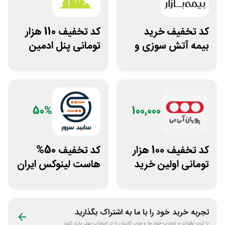
کد تخفیف خرید
کد تخفیف 110 هزار
بیمه آتش سوزی و
تومانی پنل ادمین
زلزله بیمه بازار
لاین استور
50%
100,000
کد تخفیف 100 هزار
کد تخفیف 50%
تومانی اولین خرید
هاست لینوکس ایران
پویان آی تی
و اروپا سابین سرور
تجربه خرید خود را با ما به اشتراک بگذارید
با ثبت نظرات و تجارب خود ما و سایر کاربران را در انتخاب بهتر یاری کنید