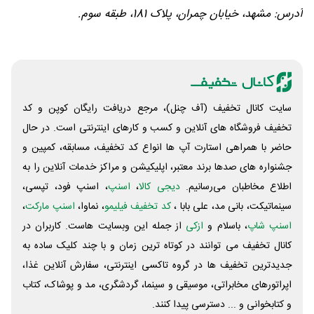
آدرس: مشهد، خیابان چمران، پلاک 181، طبقه سوم.
سایت کانال تخفیف (آف چنل)، مرجع دریافت رایگان کوپن و کد
تخفیف فروشگاه های آنلاین و کسب و‌ کارهای اینترنتی است. در حال
حاضر با همراهی استارت آپ ها انواع کد تخفیف، مسابقه، کمپین و
جشنواره های صدها برند معتبر، اپلیکیشن و مراکز خدمات آنلاین را به
اطلاع مخاطبان می‌رسانیم.
دیجی کالا
،
اسنپ
، اسنپ فود، تپسی،
سینماتیکت، بانی مد، علی‌ بابا ،
کد تخفیف فیلیمو
، نماوا،
اسنپ مارکت
،
اسنپ شاپ
، باسلام و
ازکی
از جمله این وبسایت ‌هاست. کاربران در
کانال تخفیف می توانند در کوتاه ترین زمان و با چند کلیک ساده به
جدیدترین تخفیف ها در گروه تاکسی اینترنتی، سفارش آنلاین غذا،
اپراتورهای مخابراتی، موسیقی و سینما، گردشگری، مد و پوشاک، کتاب
و کتابخوانی و ... دسترسی پیدا کنند.