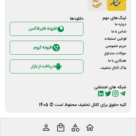
لینک‌های مهم
دانلود‌ها
درباره ما
افزونه فایرفاکس
تماس با ما
قوانین استفاده
حریم خصوصی
افزونه کروم
سوالات متداول
همکاری با ما
دریافت از بازار
بلاگ کانال تخفیف
شبکه های اجتماعی
کلیه حقوق برای
کانال تخفیف
محفوظ است © 1405