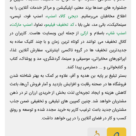
جشنواره های صدها برند معتبر، اپلیکیشن و مراکز خدمات آنلاین را به
اطلاع مخاطبان می‌رسانیم.
دیجی کالا
،
اسنپ
، اسنپ فود، تپسی،
سینماتیکت، بانی مد، علی‌ بابا ،
کد تخفیف فیلیمو
، نماوا،
اسنپ مارکت
،
اسنپ شاپ
، باسلام و
ازکی
از جمله این وبسایت ‌هاست. کاربران در
کانال تخفیف می توانند در کوتاه ترین زمان و با چند کلیک ساده به
جدیدترین تخفیف ها در گروه تاکسی اینترنتی، سفارش آنلاین غذا،
اپراتورهای مخابراتی، موسیقی و سینما، گردشگری، مد و پوشاک، کتاب
و کتابخوانی و ... دسترسی پیدا کنند.
بستر تبلیغ بر پایه بن هدیه و آفر، علاوه بر کمک به بهتر شناخته شدن
فروشگاه ها در صحنه رقابت و افزایش بازدید و آمار فروش آن‌ها، باعث
کاهش هزینه و ایجاد تجربه‌ای لذت بخش از خریدی ارزان تر در ذهن
مشتریان خواهد شد. چنین کمپین های تبلیغی و تخفیفی ضمن جذب
مشتریان جدید باعث ترغیب کاربر به خرید مجدد شده و توسعه و رونق
کسب و کار در فضای آنلاین را در پی خواهد داشت.