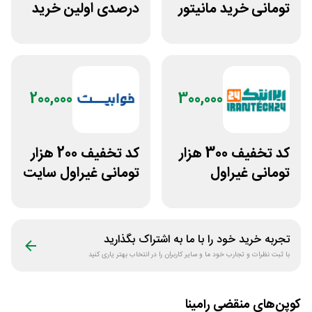
تومانی خرید مانیتور
درصدی اولین خرید
استوک ریزپردازان
عطارلند
200,000
300,000
کد تخفیف 300 هزار
کد تخفیف 200 هزار
تومانی غیراول
تومانی غیراول سایت
فروشگاه ایرانتک 24
خوابیست
تجربه خرید خود را با ما به اشتراک بگذارید
با ثبت نظرات و تجارب خود ما و سایر کاربران را در انتخاب بهتر یاری کنید
کوپن‌های منقضی
رامینا