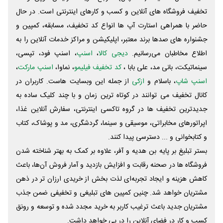
تخفیف فروشگاه های آنلاین و کسب و‌ کارهای اینترنتی است. در حال
حاضر با همراهی استارت آپ ها انواع کد تخفیف، مسابقه، کمپین و
جشنواره های صدها برند معتبر، اپلیکیشن و مراکز خدمات آنلاین را به
اطلاع مخاطبان می‌رسانیم.
دیجی کالا
،
اسنپ
، اسنپ فود، تپسی،
سینماتیکت، بانی مد، علی‌ بابا ،
کد تخفیف فیلیمو
، نماوا،
اسنپ مارکت
،
اسنپ شاپ
، باسلام و
ازکی
از جمله این وبسایت ‌هاست. کاربران در
کانال تخفیف می توانند در کوتاه ترین زمان و با چند کلیک ساده به
جدیدترین تخفیف ها در گروه تاکسی اینترنتی، سفارش آنلاین غذا،
اپراتورهای مخابراتی، موسیقی و سینما، گردشگری، مد و پوشاک، کتاب
و کتابخوانی و ... دسترسی پیدا کنند.
بستر تبلیغ بر پایه بن هدیه و آفر، علاوه بر کمک به بهتر شناخته شدن
فروشگاه ها در صحنه رقابت و افزایش بازدید و آمار فروش آن‌ها، باعث
کاهش هزینه و ایجاد تجربه‌ای لذت بخش از خریدی ارزان تر در ذهن
مشتریان خواهد شد. چنین کمپین های تبلیغی و تخفیفی ضمن جذب
مشتریان جدید باعث ترغیب کاربر به خرید مجدد شده و توسعه و رونق
کسب و کار در فضای آنلاین را در پی خواهد داشت.