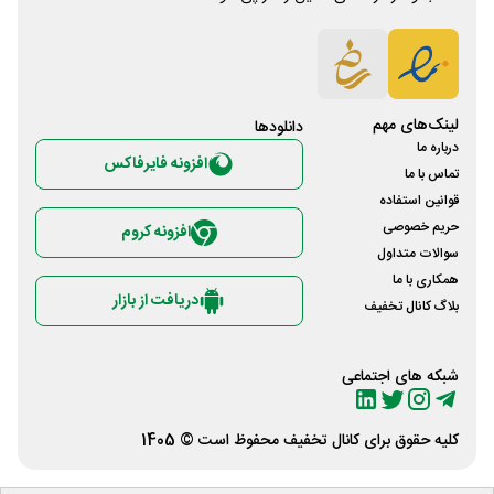
لینک‌های مهم
دانلود‌ها
درباره ما
افزونه فایرفاکس
تماس با ما
قوانین استفاده
حریم خصوصی
افزونه کروم
سوالات متداول
همکاری با ما
دریافت از بازار
بلاگ کانال تخفیف
شبکه های اجتماعی
کلیه حقوق برای
کانال تخفیف
محفوظ است © 1405