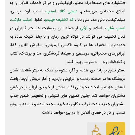
جشنواره های صدها برند معتبر، اپلیکیشن و مراکز خدمات آنلاین را به
اطلاع مخاطبان می‌رسانیم.
دیجی کالا
،
اسنپ
، اسنپ فود، تپسی،
سینماتیکت، بانی مد، علی‌ بابا ،
کد تخفیف فیلیمو
، نماوا،
اسنپ مارکت
،
اسنپ شاپ
، باسلام و
ازکی
از جمله این وبسایت ‌هاست. کاربران در
کانال تخفیف می توانند در کوتاه ترین زمان و با چند کلیک ساده به
جدیدترین تخفیف ها در گروه تاکسی اینترنتی، سفارش آنلاین غذا،
اپراتورهای مخابراتی، موسیقی و سینما، گردشگری، مد و پوشاک، کتاب
و کتابخوانی و ... دسترسی پیدا کنند.
بستر تبلیغ بر پایه بن هدیه و آفر، علاوه بر کمک به بهتر شناخته شدن
فروشگاه ها در صحنه رقابت و افزایش بازدید و آمار فروش آن‌ها، باعث
کاهش هزینه و ایجاد تجربه‌ای لذت بخش از خریدی ارزان تر در ذهن
مشتریان خواهد شد. چنین کمپین های تبلیغی و تخفیفی ضمن جذب
مشتریان جدید باعث ترغیب کاربر به خرید مجدد شده و توسعه و رونق
کسب و کار در فضای آنلاین را در پی خواهد داشت.