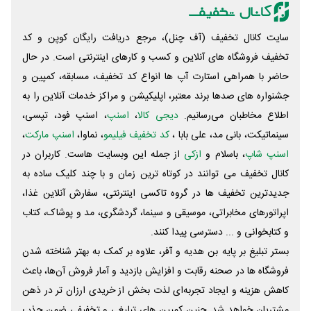
سایت کانال تخفیف (آف چنل)، مرجع دریافت رایگان کوپن و کد
تخفیف فروشگاه های آنلاین و کسب و‌ کارهای اینترنتی است. در حال
حاضر با همراهی استارت آپ ها انواع کد تخفیف، مسابقه، کمپین و
جشنواره های صدها برند معتبر، اپلیکیشن و مراکز خدمات آنلاین را به
اطلاع مخاطبان می‌رسانیم.
دیجی کالا
،
اسنپ
، اسنپ فود، تپسی،
سینماتیکت، بانی مد، علی‌ بابا ،
کد تخفیف فیلیمو
، نماوا،
اسنپ مارکت
،
اسنپ شاپ
، باسلام و
ازکی
از جمله این وبسایت ‌هاست. کاربران در
کانال تخفیف می توانند در کوتاه ترین زمان و با چند کلیک ساده به
جدیدترین تخفیف ها در گروه تاکسی اینترنتی، سفارش آنلاین غذا،
اپراتورهای مخابراتی، موسیقی و سینما، گردشگری، مد و پوشاک، کتاب
و کتابخوانی و ... دسترسی پیدا کنند.
بستر تبلیغ بر پایه بن هدیه و آفر، علاوه بر کمک به بهتر شناخته شدن
فروشگاه ها در صحنه رقابت و افزایش بازدید و آمار فروش آن‌ها، باعث
کاهش هزینه و ایجاد تجربه‌ای لذت بخش از خریدی ارزان تر در ذهن
مشتریان خواهد شد. چنین کمپین های تبلیغی و تخفیفی ضمن جذب