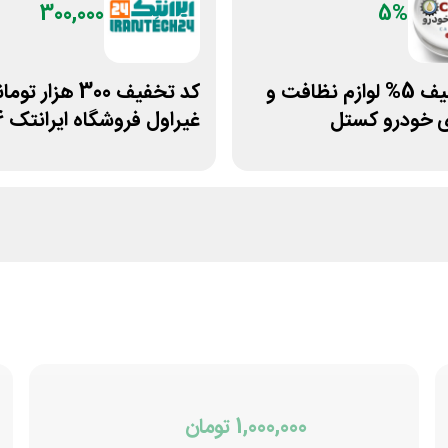
300,000
5%
کد تخفیف 5% لوازم نظافت و
کد تخفیف 300 هزار تو
ی خودرو کستل
غیراول فروشگاه ایرانتک 24
1,000,000 تومان