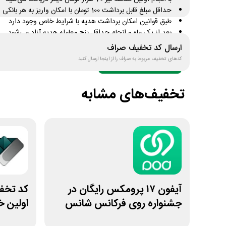
حداقل مبلغ قابل برداشت 100 تومان با امکان واریز به هر بانکی
طبق قوانین امکان برداشت هدیه با شرایط خاص وجود دارد
بعد از یک ماه و انجام حداقل پنج معامله هدیه آزاد می‌شود
نصب اپلیکیشن سرمایه گذاری صراف از «لینک خرید»
ارسال کد تخفیف
صراف
کدهای تخفیف مربوط به
صراف
را از اینجا ارسال کنید
دریافت کد تخفیف
تعداد محدود
تخفیف‌های مشابه
آیفون ۱۷ پرومکس رایگان در
جشنواره روی فرکانس شانس
اولین خ
ویپاد
سیلفام