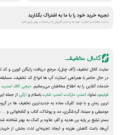
تجربه خرید خود را با ما به اشتراک بگذارید
با ثبت نظرات و تجارب خود ما و سایر کاربران را در انتخاب بهتر یاری کنید
سایت کانال تخفیف (آف چنل)، مرجع دریافت رایگان کوپن و کد تخ
در حال حاضر با همراهی استارت آپ ها انواع کد تخفیف، مسابقه، 
خدمات آنلاین را به اطلاع مخاطبان می‌رسانیم.
دیجی کالا
،
اسنپ
، 
فیلیمو
، نماوا،
اسنپ مارکت
،
اسنپ شاپ
، باسلام و
ازکی
از جمله این
ترین زمان و با چند کلیک ساده به جدیدترین تخفیف ها در گروه ت
موسیقی و سینما، گردشگری، مد و پوشاک، کتاب و کتابخوانی و ... 
بستر تبلیغ بر پایه بن هدیه و آفر، علاوه بر کمک به بهتر شناخته 
آن‌ها، باعث کاهش هزینه و ایجاد تجربه‌ای لذت بخش از خرید