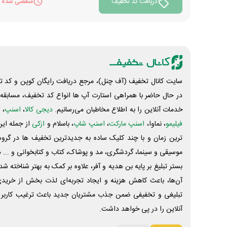
دریافت کد تخفیف
منقضی شده
سایت کانال تخفیف (آف چنل)، مرجع دریافت رایگان کوپن و کد تخ
در حال حاضر با همراهی استارت آپ ها انواع کد تخفیف، مسابقه، 
خدمات آنلاین را به اطلاع مخاطبان می‌رسانیم.
دیجی کالا
،
اسنپ
، 
فیلیمو
، نماوا،
اسنپ مارکت
،
اسنپ شاپ
، باسلام و
ازکی
از جمله این
ترین زمان و با چند کلیک ساده به جدیدترین تخفیف ها در گروه ت
موسیقی و سینما، گردشگری، مد و پوشاک، کتاب و کتابخوانی و ... 
بستر تبلیغ بر پایه بن هدیه و آفر، علاوه بر کمک به بهتر شناخته 
آن‌ها، باعث کاهش هزینه و ایجاد تجربه‌ای لذت بخش از خرید
تبلیغی و تخفیفی ضمن جذب مشتریان جدید باعث ترغیب کاربر 
آنلاین را در پی خواهد داشت.