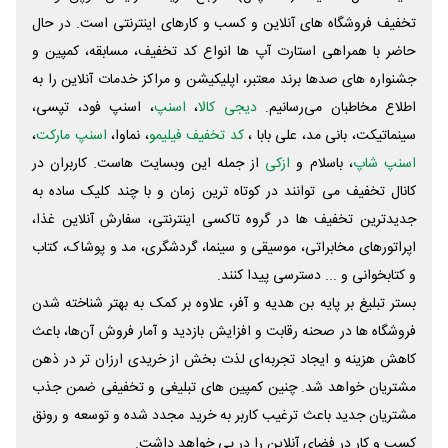
تخفیف فروشگاه های آنلاین و کسب و‌ کارهای اینترنتی است. در حال
حاضر با همراهی استارت آپ ها انواع کد تخفیف، مسابقه، کمپین و
جشنواره های صدها برند معتبر، اپلیکیشن و مراکز خدمات آنلاین را به
اطلاع مخاطبان می‌رسانیم.
دیجی کالا
،
اسنپ
، اسنپ فود، تپسی،
سینماتیکت، بانی مد، علی‌ بابا ،
کد تخفیف فیلیمو
، نماوا،
اسنپ مارکت
،
اسنپ شاپ
، باسلام و
ازکی
از جمله این وبسایت ‌هاست. کاربران در
کانال تخفیف می توانند در کوتاه ترین زمان و با چند کلیک ساده به
جدیدترین تخفیف ها در گروه تاکسی اینترنتی، سفارش آنلاین غذا،
اپراتورهای مخابراتی، موسیقی و سینما، گردشگری، مد و پوشاک، کتاب
و کتابخوانی و ... دسترسی پیدا کنند.
بستر تبلیغ بر پایه بن هدیه و آفر، علاوه بر کمک به بهتر شناخته شدن
فروشگاه ها در صحنه رقابت و افزایش بازدید و آمار فروش آن‌ها، باعث
کاهش هزینه و ایجاد تجربه‌ای لذت بخش از خریدی ارزان تر در ذهن
مشتریان خواهد شد. چنین کمپین های تبلیغی و تخفیفی ضمن جذب
مشتریان جدید باعث ترغیب کاربر به خرید مجدد شده و توسعه و رونق
کسب و کار در فضای آنلاین را در پی خواهد داشت.