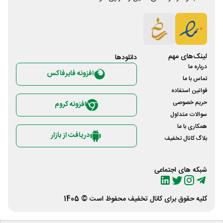
لینک‌های مهم
دانلود‌ها
درباره ما
افزونه فایرفاکس
تماس با ما
قوانین استفاده
حریم خصوصی
افزونه کروم
سوالات متداول
همکاری با ما
دریافت از بازار
بلاگ کانال تخفیف
شبکه های اجتماعی
کلیه حقوق برای
کانال تخفیف
محفوظ است © 1405