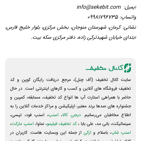
ایمیل: info@sekebit.com
واتساپ: 09981796735
نشانی: کرمان، شهرستان منوجان، بخش مرکزی، بلوار خلیج فارس،
ابتدای خیابان شهیدترکی زاده، دفتر مرکزی سکه بیت.
سایت کانال تخفیف (آف چنل)، مرجع دریافت رایگان کوپن و کد
تخفیف فروشگاه های آنلاین و کسب و‌ کارهای اینترنتی است. در حال
حاضر با همراهی استارت آپ ها انواع کد تخفیف، مسابقه، کمپین و
جشنواره های صدها برند معتبر، اپلیکیشن و مراکز خدمات آنلاین را به
اطلاع مخاطبان می‌رسانیم.
دیجی کالا
،
اسنپ
، اسنپ فود، تپسی،
سینماتیکت، بانی مد، علی‌ بابا ،
کد تخفیف فیلیمو
، نماوا،
اسنپ مارکت
،
اسنپ شاپ
، باسلام و
ازکی
از جمله این وبسایت ‌هاست. کاربران در