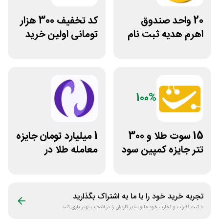
20 واحد صندوق
کد تخفیف 300 هزار
اهرم هدیه ثبت نام
تومانی اولین خرید
در سایت مزدکس
ساچمه نقره از
سیلفام
100%
15 سوت طلا و 300
1 میلیارد تومان جایزه
تتر جایزه کمپین سود
معامله طلا در
دو نفره تبدیل
نوبیتکس
تجربه خرید خود را با ما به اشتراک بگذارید
با ثبت نظرات و تجارب خود ما و سایر کاربران را در انتخاب بهتر یاری کنید